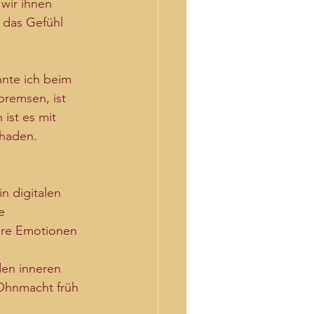
wir ihnen 
 das Gefühl 
nte ich beim 
remsen, ist 
 ist es mit 
chaden.
n digitalen 
e 
dere Emotionen 
en inneren 
 Ohnmacht früh 