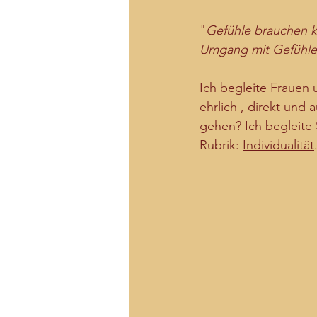
"
Gefühle brauchen k
Umgang mit Gefühlen
Ich begleite Frauen 
ehrlich , direkt und
gehen? Ich begleite 
Rubrik: 
Individualität