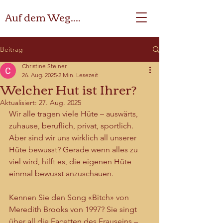
Auf dem Weg....
Beitrag
Christine Steiner
26. Aug. 2025
2 Min. Lesezeit
Welcher Hut ist Ihrer?
Aktualisiert:
27. Aug. 2025
Wir alle tragen viele Hüte – auswärts, 
zuhause, beruflich, privat, sportlich. 
Aber sind wir uns wirklich all unserer 
Hüte bewusst? Gerade wenn alles zu 
viel wird, hilft es, die eigenen Hüte 
einmal bewusst anzuschauen.
Kennen Sie den Song «Bitch» von 
Meredith Brooks von 1997? Sie singt 
über all die Facetten des Frauseins – 