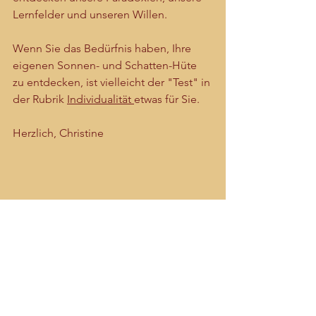
Lernfelder und unseren Willen.
Wenn Sie das Bedürfnis haben, Ihre 
eigenen Sonnen- und Schatten-Hüte 
zu entdecken, ist vielleicht der "Test" in 
der Rubrik 
Individualität 
etwas für Sie.
Herzlich, Christine